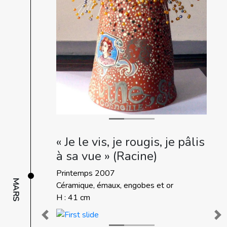
« Je le vis, je rougis, je pâlis
à sa vue » (Racine)
Printemps 2007
MARS
Céramique, émaux, engobes et or
H : 41 cm
Previous
Ne