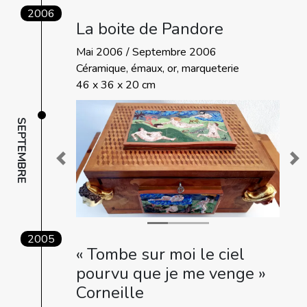
2006
La boite de Pandore
Mai 2006 / Septembre 2006
Céramique, émaux, or, marqueterie
46 x 36 x 20 cm
SEPTEMBRE
Previous
Ne
2005
« Tombe sur moi le ciel
pourvu que je me venge »
Corneille