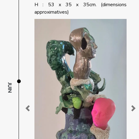
H : 53 x 35 x 35cm. (dimensions
approximatives)
JUIN
Previous
Ne