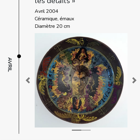
les détails »
Avril 2004
Céramique, émaux
Diamètre 20 cm
AVRIL
Previous
Ne