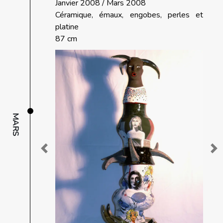
Janvier 2008 / Mars 2008
Céramique, émaux, engobes, perles et
platine
87 cm
MARS
Previous
Ne