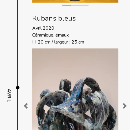
Rubans bleus
Avril 2020
Céramique, émaux.
H: 20 cm / largeur : 25 cm
AVRIL
Previous
Ne