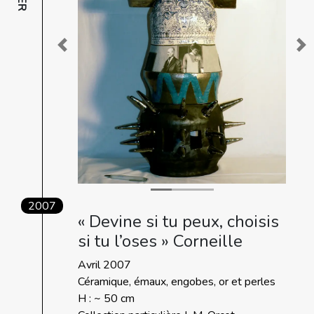
Previous
Ne
2007
« Devine si tu peux, choisis
si tu l’oses » Corneille
Avril 2007
Céramique, émaux, engobes, or et perles
H : ~ 50 cm