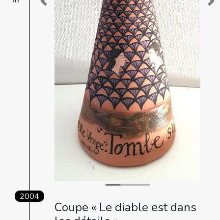
Previous
Ne
2004
Coupe « Le diable est dans